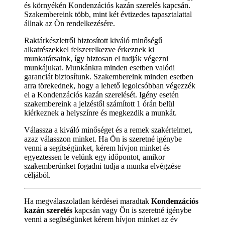
és környékén Kondenzációs kazán szerelés kapcsán.
Szakembereink több, mint két évtizedes tapasztalattal
állnak az Ön rendelkezésére.
Raktárkészletről biztosított kiváló minőségű
alkatrészekkel felszerelkezve érkeznek ki
munkatársaink, így biztosan el tudják végezni
munkájukat. Munkánkra minden esetben valódi
garanciát biztosítunk. Szakembereink minden esetben
arra törekednek, hogy a lehető legolcsóbban végezzék
el a Kondenzációs kazán szerelését. Igény esetén
szakembereink a jelzéstől számított 1 órán belül
kiérkeznek a helyszínre és megkezdik a munkát.
Válassza a kiváló minőséget és a remek szakértelmet,
azaz válasszon minket. Ha Ön is szeretné igénybe
venni a segítségünket, kérem hívjon minket és
egyeztessen le velünk egy időpontot, amikor
szakemberünket fogadni tudja a munka elvégzése
céljából.
Ha megválaszolatlan kérdései maradtak
Kondenzációs
kazán szerelés
kapcsán vagy Ön is szeretné igénybe
venni a segítségünket kérem hívjon minket az év