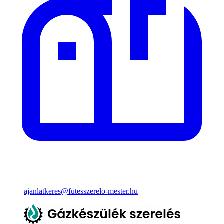
ajanlatkeres@futesszerelo-mester.hu