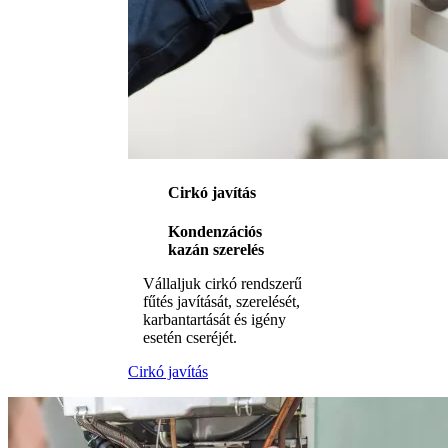
Cirkó javítás
Kondenzációs
kazán szerelés
Vállaljuk cirkó rendszerű
fűtés javítását, szerelését,
karbantartását és igény
esetén cseréjét.
Cirkó javítás