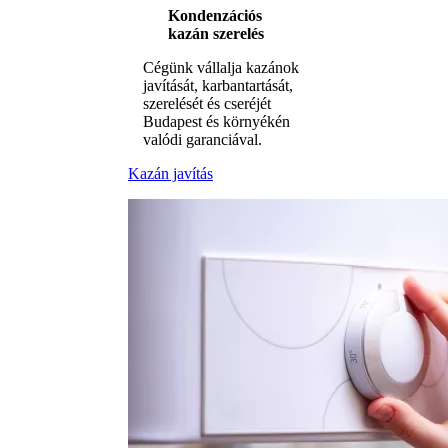
Kondenzációs
kazán szerelés
Cégünk vállalja kazánok
javítását, karbantartását,
szerelését és cseréjét
Budapest és környékén
valódi garanciával.
Kazán javítás