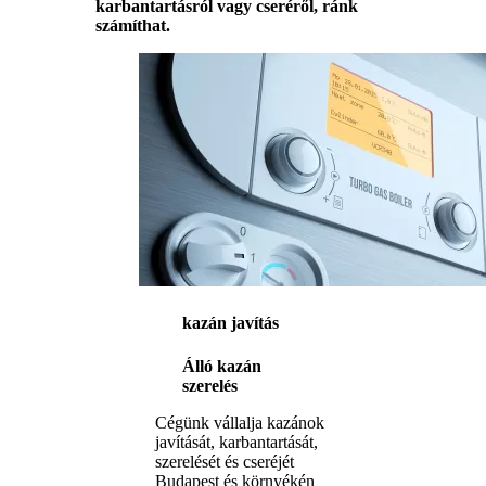
karbantartásról vagy cseréről, ránk
számíthat.
kazán javítás
Álló kazán
szerelés
Cégünk vállalja kazánok
javítását, karbantartását,
szerelését és cseréjét
Budapest és környékén