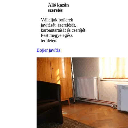
Álló kazán
szerelés
Vállaljuk bojlerek
javítását, szerelését,
karbantartását és cseréjét
Pest megye egész
területén.
Bojler javítás