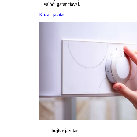
valódi garanciával.
Kazán javítás
bojler javítás