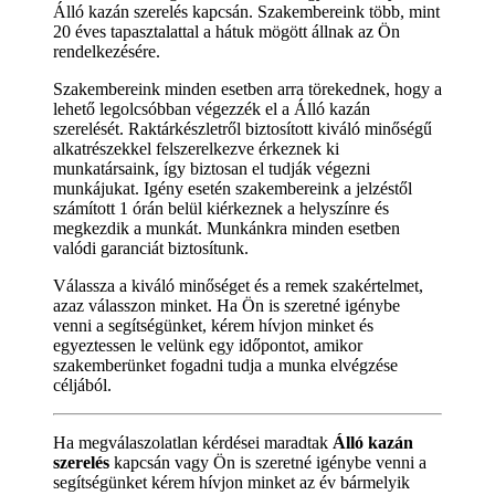
Álló kazán szerelés kapcsán. Szakembereink több, mint
20 éves tapasztalattal a hátuk mögött állnak az Ön
rendelkezésére.
Szakembereink minden esetben arra törekednek, hogy a
lehető legolcsóbban végezzék el a Álló kazán
szerelését. Raktárkészletről biztosított kiváló minőségű
alkatrészekkel felszerelkezve érkeznek ki
munkatársaink, így biztosan el tudják végezni
munkájukat. Igény esetén szakembereink a jelzéstől
számított 1 órán belül kiérkeznek a helyszínre és
megkezdik a munkát. Munkánkra minden esetben
valódi garanciát biztosítunk.
Válassza a kiváló minőséget és a remek szakértelmet,
azaz válasszon minket. Ha Ön is szeretné igénybe
venni a segítségünket, kérem hívjon minket és
egyeztessen le velünk egy időpontot, amikor
szakemberünket fogadni tudja a munka elvégzése
céljából.
Ha megválaszolatlan kérdései maradtak
Álló kazán
szerelés
kapcsán vagy Ön is szeretné igénybe venni a
segítségünket kérem hívjon minket az év bármelyik