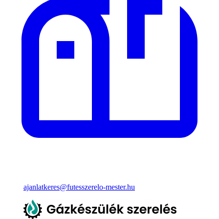
ajanlatkeres@futesszerelo-mester.hu