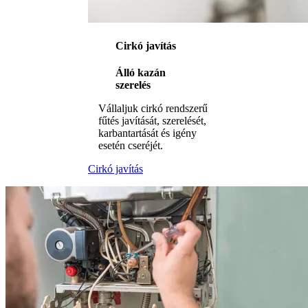
Cirkó javítás
Álló kazán
szerelés
Vállaljuk cirkó rendszerű
fűtés javítását, szerelését,
karbantartását és igény
esetén cseréjét.
Cirkó javítás