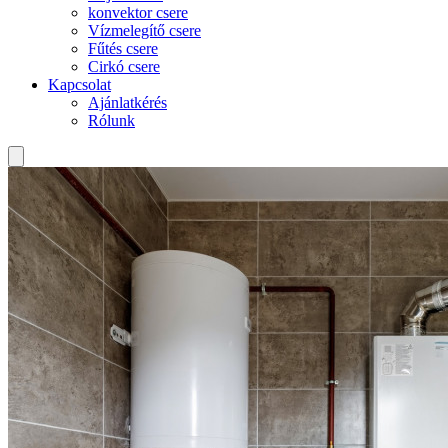
konvektor csere
Vízmelegítő csere
Fűtés csere
Cirkó csere
Kapcsolat
Ajánlatkérés
Rólunk