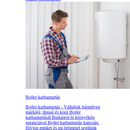
Bojler karbantartás
Bojler karbantartás - Vállaljuk bármilyen
márkájú, típusú és korú Bojler
karbantartását Budapest és környékén
garanciával Bojler karbantartás kapcsán.
Hívjon minket és mi örömmel segítünk