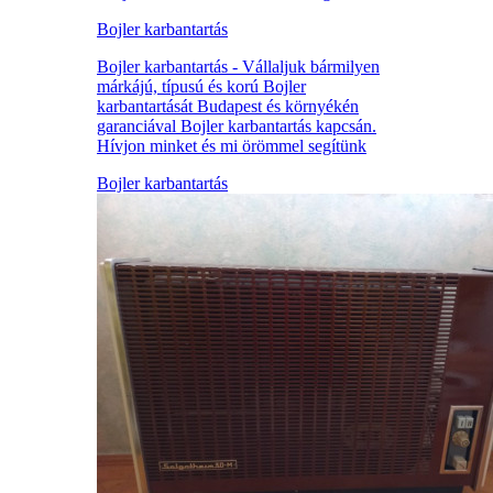
Bojler karbantartás
Bojler karbantartás - Vállaljuk bármilyen
márkájú, típusú és korú Bojler
karbantartását Budapest és környékén
garanciával Bojler karbantartás kapcsán.
Hívjon minket és mi örömmel segítünk
Bojler karbantartás