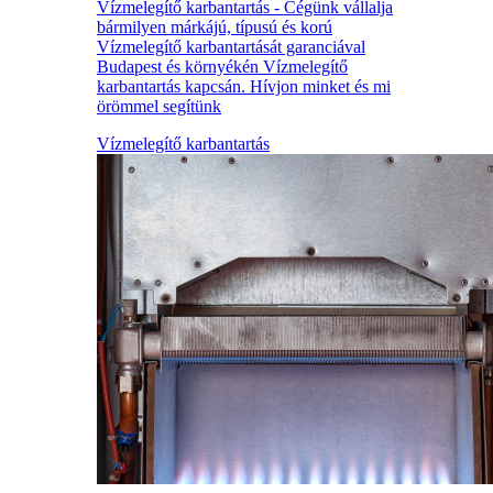
Vízmelegítő karbantartás - Cégünk vállalja
bármilyen márkájú, típusú és korú
Vízmelegítő karbantartását garanciával
Budapest és környékén Vízmelegítő
karbantartás kapcsán. Hívjon minket és mi
örömmel segítünk
Vízmelegítő karbantartás