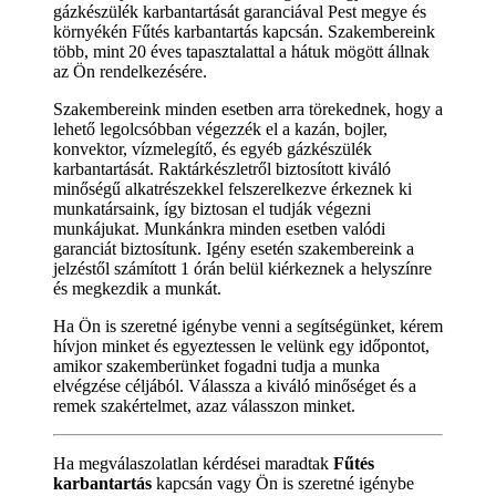
gázkészülék karbantartását garanciával Pest megye és
környékén Fűtés karbantartás kapcsán. Szakembereink
több, mint 20 éves tapasztalattal a hátuk mögött állnak
az Ön rendelkezésére.
Szakembereink minden esetben arra törekednek, hogy a
lehető legolcsóbban végezzék el a kazán, bojler,
konvektor, vízmelegítő, és egyéb gázkészülék
karbantartását. Raktárkészletről biztosított kiváló
minőségű alkatrészekkel felszerelkezve érkeznek ki
munkatársaink, így biztosan el tudják végezni
munkájukat. Munkánkra minden esetben valódi
garanciát biztosítunk. Igény esetén szakembereink a
jelzéstől számított 1 órán belül kiérkeznek a helyszínre
és megkezdik a munkát.
Ha Ön is szeretné igénybe venni a segítségünket, kérem
hívjon minket és egyeztessen le velünk egy időpontot,
amikor szakemberünket fogadni tudja a munka
elvégzése céljából. Válassza a kiváló minőséget és a
remek szakértelmet, azaz válasszon minket.
Ha megválaszolatlan kérdései maradtak
Fűtés
karbantartás
kapcsán vagy Ön is szeretné igénybe