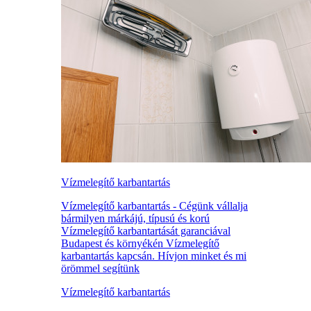
Vízmelegítő karbantartás
Vízmelegítő karbantartás - Cégünk vállalja
bármilyen márkájú, típusú és korú
Vízmelegítő karbantartását garanciával
Budapest és környékén Vízmelegítő
karbantartás kapcsán. Hívjon minket és mi
örömmel segítünk
Vízmelegítő karbantartás