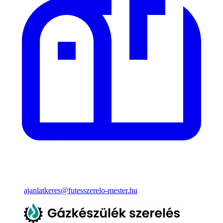
ajanlatkeres@futesszerelo-mester.hu