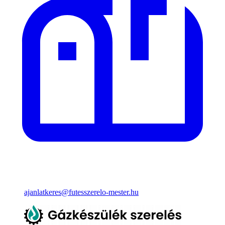
ajanlatkeres@futesszerelo-mester.hu