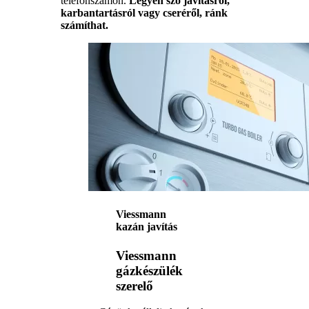
telefonszámon.
Legyen szó javításról,
karbantartásról vagy cseréről, ránk
számíthat.
Viessmann
kazán javítás
Viessmann
gázkészülék
szerelő