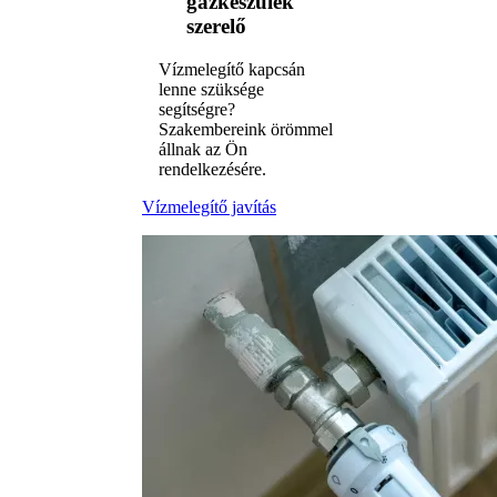
gázkészülék
szerelő
Vízmelegítő kapcsán
lenne szüksége
segítségre?
Szakembereink örömmel
állnak az Ön
rendelkezésére.
Vízmelegítő javítás