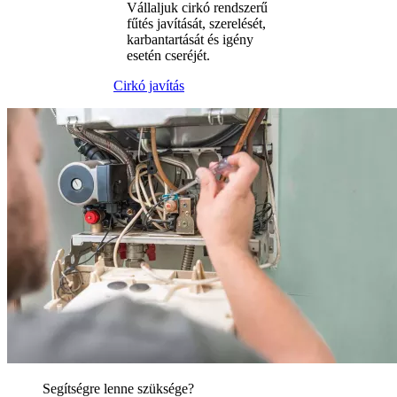
Vállaljuk cirkó rendszerű
fűtés javítását, szerelését,
karbantartását és igény
esetén cseréjét.
Cirkó javítás
Segítségre lenne szüksége?