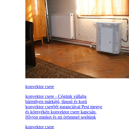
konvektor csere
konvektor csere - Cégünk vállalja
bármilyen márkájú, típusú és korú
konvektor cseréjét garanciával Pest megye
és környékén konvektor csere kapcsán.
Hívjon minket és mi örömmel segítünk
konvektor csere