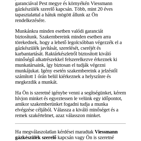
garanciával Pest megye és környékén Viessmann
gázkészülék szerelő kapcsán. Több, mint 20 éves
tapasztalattal a hátuk mögött állunk az Ön
rendelkezésére.
Munkánkra minden esetben valódi garanciát
biztosítunk. Szakembereink minden esetben arra
törekednek, hogy a lehető legolcsóbban végezzék el a
gázkészülék javítását, szerelését, cseréjét és
karbantartását. Raktárkészletről biztosított kiváló
minőségű alkatrészekkel felszerelkezve érkeznek ki
munkatársaink, így biztosan el tudják végezni
munkájukat. Igény esetén szakembereink a jelzéstől
számított 1 órán belül kiérkeznek a helyszínre és
megkezdik a munkát.
Ha Ön is szeretné igénybe venni a segítségünket, kérem
hívjon minket és egyeztessen le velünk egy időpontot,
amikor szakemberünket fogadni tudja a munka
elvégzése céljából. Válassza a kiváló minőséget és a
remek szakértelmet, azaz válasszon minket.
Ha megválaszolatlan kérdései maradtak
Viessmann
gázkészülék szerelő
kapcsán vagy Ön is szeretné