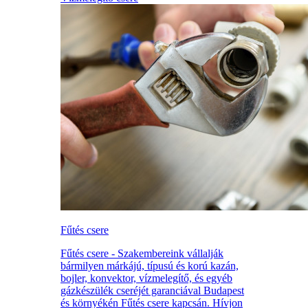
Fűtés csere
Fűtés csere - Szakembereink vállalják
bármilyen márkájú, típusú és korú kazán,
bojler, konvektor, vízmelegítő, és egyéb
gázkészülék cseréjét garanciával Budapest
és környékén Fűtés csere kapcsán. Hívjon