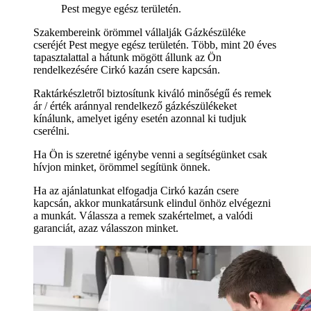
Pest megye egész területén.
Szakembereink örömmel vállalják Gázkészüléke
cseréjét Pest megye egész területén. Több, mint 20 éves
tapasztalattal a hátunk mögött állunk az Ön
rendelkezésére Cirkó kazán csere kapcsán.
Raktárkészletről biztosítunk kiváló minőségű és remek
ár / érték aránnyal rendelkező gázkészülékeket
kínálunk, amelyet igény esetén azonnal ki tudjuk
cserélni.
Ha Ön is szeretné igénybe venni a segítségünket csak
hívjon minket, örömmel segítünk önnek.
Ha az ajánlatunkat elfogadja Cirkó kazán csere
kapcsán, akkor munkatársunk elindul önhöz elvégezni
a munkát. Válassza a remek szakértelmet, a valódi
garanciát, azaz válasszon minket.