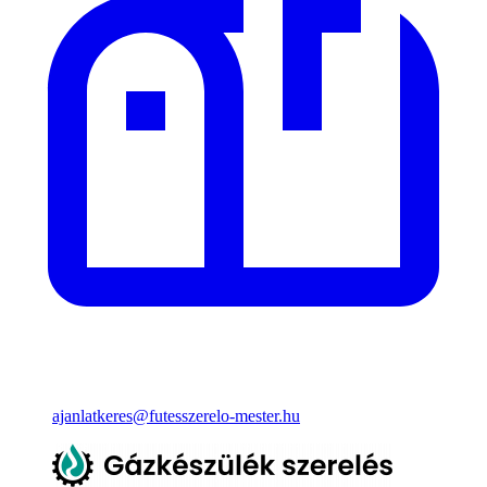
ajanlatkeres@futesszerelo-mester.hu