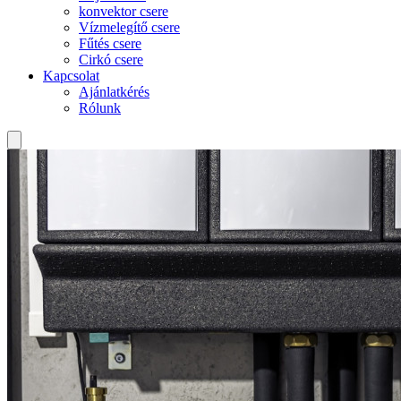
konvektor csere
Vízmelegítő csere
Fűtés csere
Cirkó csere
Kapcsolat
Ajánlatkérés
Rólunk