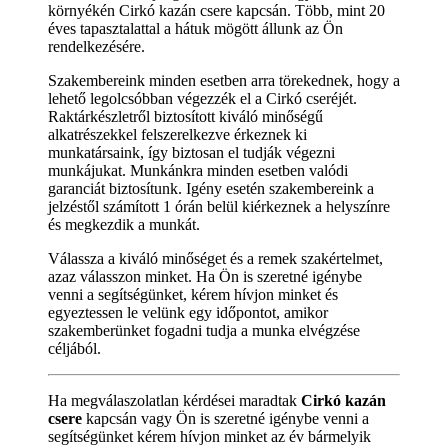
környékén Cirkó kazán csere kapcsán. Több, mint 20
éves tapasztalattal a hátuk mögött állunk az Ön
rendelkezésére.
Szakembereink minden esetben arra törekednek, hogy a
lehető legolcsóbban végezzék el a Cirkó cseréjét.
Raktárkészletről biztosított kiváló minőségű
alkatrészekkel felszerelkezve érkeznek ki
munkatársaink, így biztosan el tudják végezni
munkájukat. Munkánkra minden esetben valódi
garanciát biztosítunk. Igény esetén szakembereink a
jelzéstől számított 1 órán belül kiérkeznek a helyszínre
és megkezdik a munkát.
Válassza a kiváló minőséget és a remek szakértelmet,
azaz válasszon minket. Ha Ön is szeretné igénybe
venni a segítségünket, kérem hívjon minket és
egyeztessen le velünk egy időpontot, amikor
szakemberünket fogadni tudja a munka elvégzése
céljából.
Ha megválaszolatlan kérdései maradtak
Cirkó kazán
csere
kapcsán vagy Ön is szeretné igénybe venni a
segítségünket kérem hívjon minket az év bármelyik