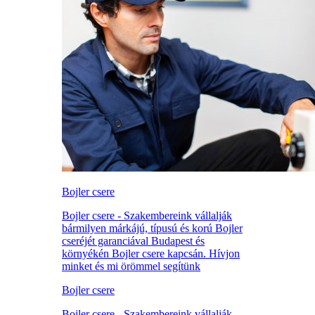
Bojler csere
Bojler csere - Szakembereink vállalják
bármilyen márkájú, típusú és korú Bojler
cseréjét garanciával Budapest és
környékén Bojler csere kapcsán. Hívjon
minket és mi örömmel segítünk
Bojler csere
Bojler csere - Szakembereink vállalják