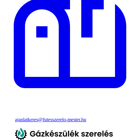
ajanlatkeres@futesszerelo-mester.hu