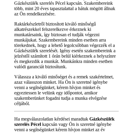
Gázkészülék szerelés Pécel kapcsán. Szakembereink
több, mint 20 éves tapasztalattal a hátuk mögött állnak
az Ön rendelkezésére.
Raktárkészletről biztosított kiváló minőségű
alkatrészekkel felszerelkezve érkeznek ki
munkatársaink, így biztosan el tudják végezni
munkájukat. Szakembereink minden esetben arra
törekednek, hogy a lehető legolcsóbban végezzék el a
Gázkészülék szerelését. Igény esetén szakembereink a
jelzéstől számított 1 órán belül kiérkeznek a helyszínre
és megkezdik a munkát. Munkánkra minden esetben
valódi garanciát biztosítunk.
Válassza a kiváló minőséget és a remek szakértelmet,
azaz válasszon minket. Ha Ön is szeretné igénybe
venni a segítségünket, kérem hívjon minket és
egyeztessen le velünk egy időpontot, amikor
szakemberünket fogadni tudja a munka elvégzése
céljából.
Ha megválaszolatlan kérdései maradtak
Gázkészülék
szerelés Pécel
kapcsán vagy Ön is szeretné igénybe
venni a segítségünket kérem hívjon minket az év