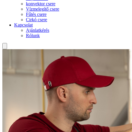
konvektor csere
Vízmelegítő csere
Fűtés csere
Cirkó csere
Kapcsolat
Ajánlatkérés
Rólunk