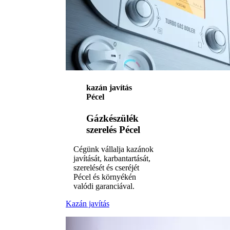
kazán javítás
Pécel
Gázkészülék
szerelés Pécel
Cégünk vállalja kazánok
javítását, karbantartását,
szerelését és cseréjét
Pécel és környékén
valódi garanciával.
Kazán javítás