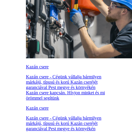
Kazán csere
Kazán csere - Cégünk vállalja bármilyen
márkájú, típusú és korú Kazán cseréjét
garanciával Pest megye és környékén
Kazán csere kapcsán. Hívjon minket és mi
örömmel segítünk
Kazán csere
Kazán csere - Cégünk vállalja bármilyen
márkájú, típusú és korú Kazán cseréjét
garanciával Pest megye és környékén