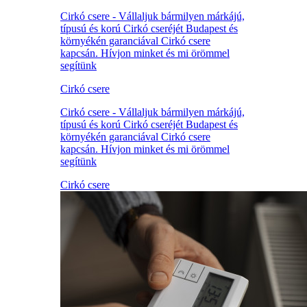
Cirkó csere - Vállaljuk bármilyen márkájú,
típusú és korú Cirkó cseréjét Budapest és
környékén garanciával Cirkó csere
kapcsán. Hívjon minket és mi örömmel
segítünk
Cirkó csere
Cirkó csere - Vállaljuk bármilyen márkájú,
típusú és korú Cirkó cseréjét Budapest és
környékén garanciával Cirkó csere
kapcsán. Hívjon minket és mi örömmel
segítünk
Cirkó csere