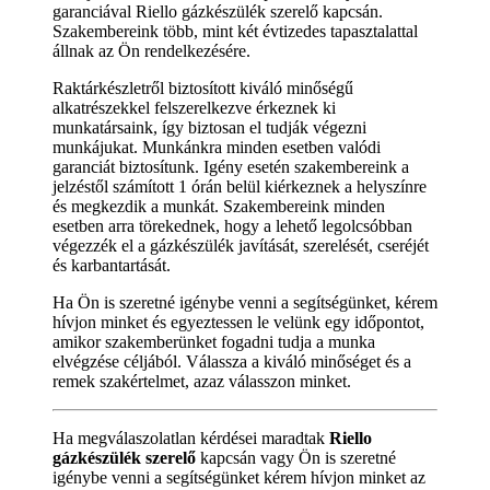
garanciával Riello gázkészülék szerelő kapcsán.
Szakembereink több, mint két évtizedes tapasztalattal
állnak az Ön rendelkezésére.
Raktárkészletről biztosított kiváló minőségű
alkatrészekkel felszerelkezve érkeznek ki
munkatársaink, így biztosan el tudják végezni
munkájukat. Munkánkra minden esetben valódi
garanciát biztosítunk. Igény esetén szakembereink a
jelzéstől számított 1 órán belül kiérkeznek a helyszínre
és megkezdik a munkát. Szakembereink minden
esetben arra törekednek, hogy a lehető legolcsóbban
végezzék el a gázkészülék javítását, szerelését, cseréjét
és karbantartását.
Ha Ön is szeretné igénybe venni a segítségünket, kérem
hívjon minket és egyeztessen le velünk egy időpontot,
amikor szakemberünket fogadni tudja a munka
elvégzése céljából. Válassza a kiváló minőséget és a
remek szakértelmet, azaz válasszon minket.
Ha megválaszolatlan kérdései maradtak
Riello
gázkészülék szerelő
kapcsán vagy Ön is szeretné
igénybe venni a segítségünket kérem hívjon minket az