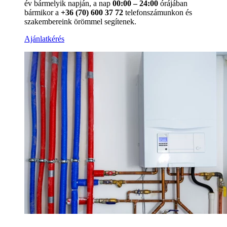
év bármelyik napján, a nap
00:00 – 24:00
órájában
bármikor a
+36 (70) 600 37 72
telefonszámunkon és
szakembereink örömmel segítenek.
Ajánlatkérés