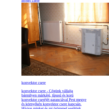
Bojler csere
konvektor csere
konvektor csere - Cégünk vállalja
bármilyen márkájú, típusú és korú
konvektor cseréjét garanciával Pest megye
és környékén konvektor csere kapcsán.
Hívjon minket és mi örömmel segítünk