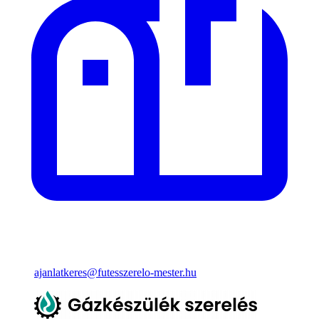
ajanlatkeres@futesszerelo-mester.hu