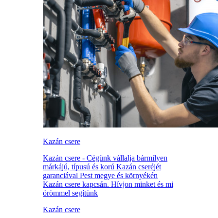
Kazán csere
Kazán csere - Cégünk vállalja bármilyen
márkájú, típusú és korú Kazán cseréjét
garanciával Pest megye és környékén
Kazán csere kapcsán. Hívjon minket és mi
örömmel segítünk
Kazán csere