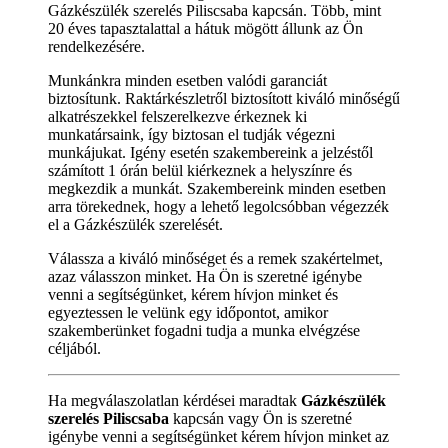
Gázkészülék szerelés Piliscsaba kapcsán. Több, mint
20 éves tapasztalattal a hátuk mögött állunk az Ön
rendelkezésére.
Munkánkra minden esetben valódi garanciát
biztosítunk. Raktárkészletről biztosított kiváló minőségű
alkatrészekkel felszerelkezve érkeznek ki
munkatársaink, így biztosan el tudják végezni
munkájukat. Igény esetén szakembereink a jelzéstől
számított 1 órán belül kiérkeznek a helyszínre és
megkezdik a munkát. Szakembereink minden esetben
arra törekednek, hogy a lehető legolcsóbban végezzék
el a Gázkészülék szerelését.
Válassza a kiváló minőséget és a remek szakértelmet,
azaz válasszon minket. Ha Ön is szeretné igénybe
venni a segítségünket, kérem hívjon minket és
egyeztessen le velünk egy időpontot, amikor
szakemberünket fogadni tudja a munka elvégzése
céljából.
Ha megválaszolatlan kérdései maradtak
Gázkészülék
szerelés Piliscsaba
kapcsán vagy Ön is szeretné
igénybe venni a segítségünket kérem hívjon minket az