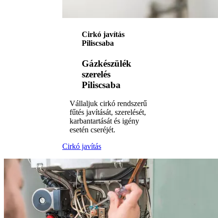
Cirkó javítás
Piliscsaba
Gázkészülék
szerelés
Piliscsaba
Vállaljuk cirkó rendszerű
fűtés javítását, szerelését,
karbantartását és igény
esetén cseréjét.
Cirkó javítás