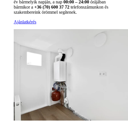
év bármelyik napján, a nap
00:00 – 24:00
órájában
bármikor a
+36 (70) 600 37 72
telefonszámunkon és
szakembereink örömmel segítenek.
Ajánlatkérés