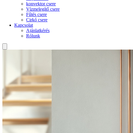
konvektor csere
Vízmelegítő csere
Fűtés csere
Cirkó csere
Kapcsolat
Ajánlatkérés
Rólunk