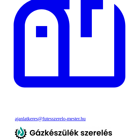
ajanlatkeres@futesszerelo-mester.hu