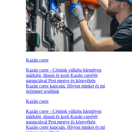
Kazán csere
Kazán csere - Cégünk vállalja bármilyen
márkájú, típusú és korú Kazán cseréjét
garanciával Pest megye és környékén
Kazán csere kapcsán. Hívjon minket és mi
örömmel segítünk
Kazán csere
Kazán csere - Cégünk vállalja bármilyen
márkájú, típusú és korú Kazán cseréjét
garanciával Pest megye és környékén
Kazán csere kapcsán. Hívjon minket és mi