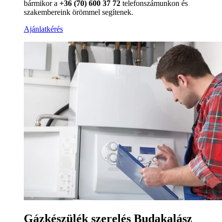
bármikor a
+36 (70) 600 37 72
telefonszámunkon és
szakembereink örömmel segítenek.
Ajánlatkérés
Gázkészülék szerelés Budakalász