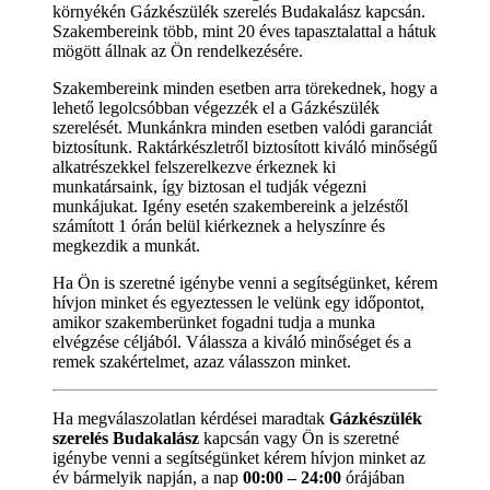
környékén Gázkészülék szerelés Budakalász kapcsán.
Szakembereink több, mint 20 éves tapasztalattal a hátuk
mögött állnak az Ön rendelkezésére.
Szakembereink minden esetben arra törekednek, hogy a
lehető legolcsóbban végezzék el a Gázkészülék
szerelését. Munkánkra minden esetben valódi garanciát
biztosítunk. Raktárkészletről biztosított kiváló minőségű
alkatrészekkel felszerelkezve érkeznek ki
munkatársaink, így biztosan el tudják végezni
munkájukat. Igény esetén szakembereink a jelzéstől
számított 1 órán belül kiérkeznek a helyszínre és
megkezdik a munkát.
Ha Ön is szeretné igénybe venni a segítségünket, kérem
hívjon minket és egyeztessen le velünk egy időpontot,
amikor szakemberünket fogadni tudja a munka
elvégzése céljából. Válassza a kiváló minőséget és a
remek szakértelmet, azaz válasszon minket.
Ha megválaszolatlan kérdései maradtak
Gázkészülék
szerelés Budakalász
kapcsán vagy Ön is szeretné
igénybe venni a segítségünket kérem hívjon minket az
év bármelyik napján, a nap
00:00 – 24:00
órájában