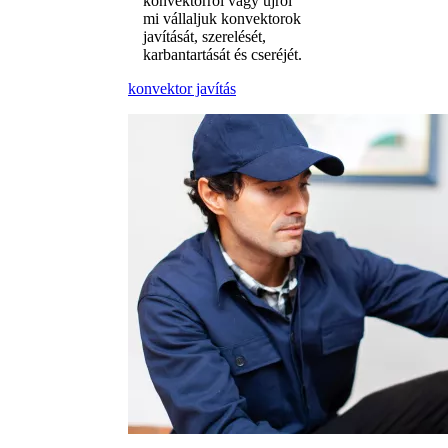
konvektorról vagy újról
mi vállaljuk konvektorok
javítását, szerelését,
karbantartását és cseréjét.
konvektor javítás