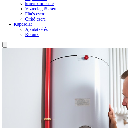
konvektor csere
Vízmelegítő csere
Fűtés csere
Cirkó csere
Kapcsolat
Ajánlatkérés
Rólunk