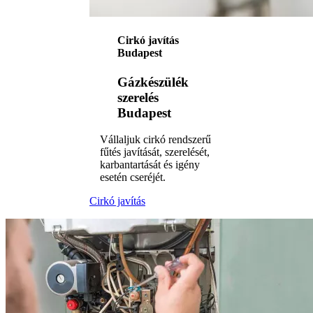
Cirkó javítás
Budapest
Gázkészülék
szerelés
Budapest
Vállaljuk cirkó rendszerű
fűtés javítását, szerelését,
karbantartását és igény
esetén cseréjét.
Cirkó javítás