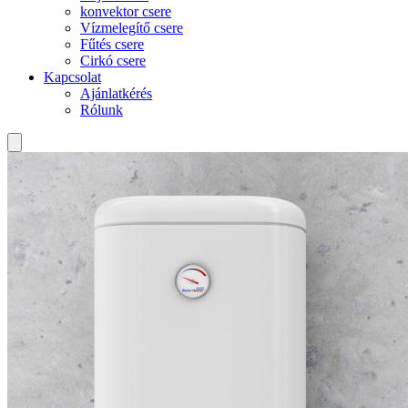
konvektor csere
Vízmelegítő csere
Fűtés csere
Cirkó csere
Kapcsolat
Ajánlatkérés
Rólunk