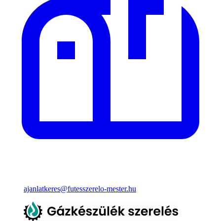
ajanlatkeres@futesszerelo-mester.hu