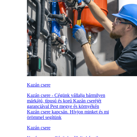
Kazán csere
Kazán csere - Cégünk vállalja bármilyen
márkájú, típusú és korú Kazán cseréjét
garanciával Pest megye és környékén
Kazán csere kapcsán. Hívjon minket és mi
örömmel segítünk
Kazán csere