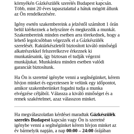
környékén Gázkészülék szerelés Budapest kapcsán.
Több, mint 20 éves tapasztalattal a hátuk mögött állunk
az Ön rendelkezésére.
Igény esetén szakembereink a jelzéstől számított 1 órán
belül kiérkeznek a helyszínre és megkezdik a munkát.
Szakembereink minden esetben arra törekednek, hogy a
lehető legolcsóbban végezzék el a Gázkészülék
szerelését. Raktárkészletről biztosított kiváló minőségű
alkatrészekkel felszerelkezve érkeznek ki
munkatársaink, így biztosan el tudják végezni
munkájukat. Munkánkra minden esetben valódi
garanciát biztosítunk.
Ha Ön is szeretné igénybe venni a segítségünket, kérem
hívjon minket és egyeztessen le velünk egy időpontot,
amikor szakemberünket fogadni tudja a munka
elvégzése céljából. Válassza a kiváló minőséget és a
remek szakértelmet, azaz válasszon minket.
Ha megválaszolatlan kérdései maradtak
Gázkészülék
szerelés Budapest
kapcsán vagy Ön is szeretné
igénybe venni a segítségünket kérem hívjon minket az
év bármelyik napján, a nap
00:00 – 24:00
órájában