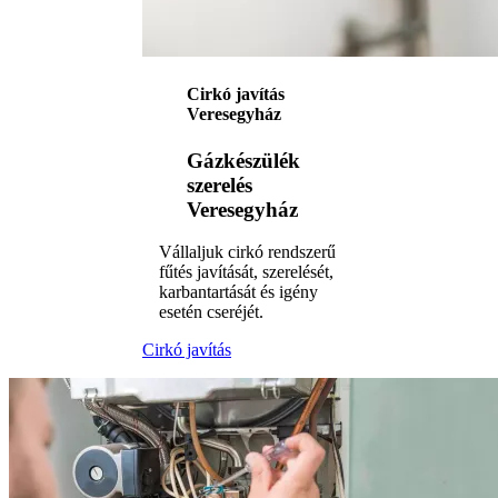
Cirkó javítás
Veresegyház
Gázkészülék
szerelés
Veresegyház
Vállaljuk cirkó rendszerű
fűtés javítását, szerelését,
karbantartását és igény
esetén cseréjét.
Cirkó javítás