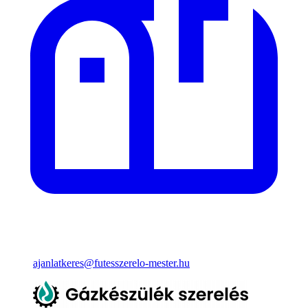
ajanlatkeres@futesszerelo-mester.hu