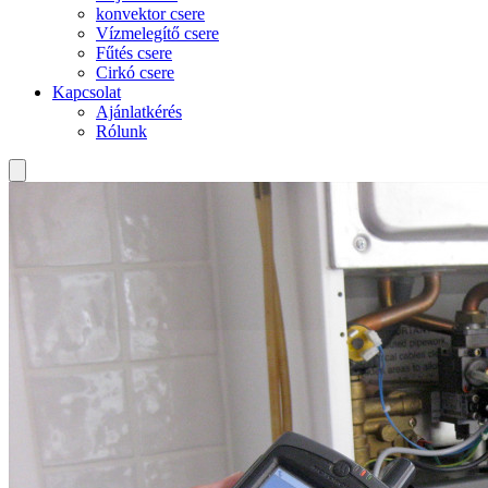
konvektor csere
Vízmelegítő csere
Fűtés csere
Cirkó csere
Kapcsolat
Ajánlatkérés
Rólunk