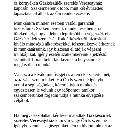
és környékén Gázkészülék szerelés Veresegyház
kapcsán. Szakembereink több, mint két évtizedes
tapasztalattal állnak az Ön rendelkezésére.
Munkánkra minden esetben valódi garanciát
biztosítunk. Szakembereink minden esetben arra
törekednek, hogy a lehető legolcsóbban végezzék el a
Gázkészülék szerelését. Raktárkészletről biztosított
kiváló minőségű alkatrészekkel felszerelkezve érkeznek
ki munkatársaink, így biztosan el tudják végezni
munkájukat. Igény esetén szakembereink a jelzéstől
számított 1 órán belül kiérkeznek a helyszínre és
megkezdik a munkát.
Válassza a kiváló minőséget és a remek szakértelmet,
azaz válasszon minket. Ha Ön is szeretné igénybe
venni a segítségünket, kérem hívjon minket és
egyeztessen le velünk egy időpontot, amikor
szakemberünket fogadni tudja a munka elvégzése
céljából.
Ha megválaszolatlan kérdései maradtak
Gázkészülék
szerelés Veresegyház
kapcsán vagy Ön is szeretné
igénybe venni a segítségünket kérem hívjon minket az