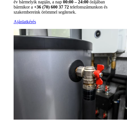
év bármelyik napján, a nap
00:00 – 24:00
órájában
bármikor a
+36 (70) 600 37 72
telefonszámunkon és
szakembereink örömmel segítenek.
Ajánlatkérés