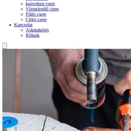
konvektor csere
Vízmelegítő csere
Fűtés csere
Cirkó csere
Kapcsolat
Ajánlatkérés
Rólunk