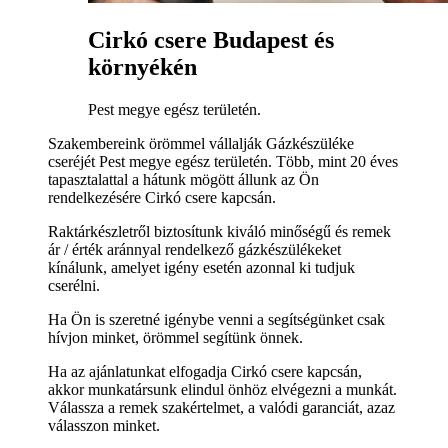
Cirkó csere Budapest és
környékén
Pest megye egész területén.
Szakembereink örömmel vállalják Gázkészüléke
cseréjét Pest megye egész területén. Több, mint 20 éves
tapasztalattal a hátunk mögött állunk az Ön
rendelkezésére Cirkó csere kapcsán.
Raktárkészletről biztosítunk kiváló minőségű és remek
ár / érték aránnyal rendelkező gázkészülékeket
kínálunk, amelyet igény esetén azonnal ki tudjuk
cserélni.
Ha Ön is szeretné igénybe venni a segítségünket csak
hívjon minket, örömmel segítünk önnek.
Ha az ajánlatunkat elfogadja Cirkó csere kapcsán,
akkor munkatársunk elindul önhöz elvégezni a munkát.
Válassza a remek szakértelmet, a valódi garanciát, azaz
válasszon minket.