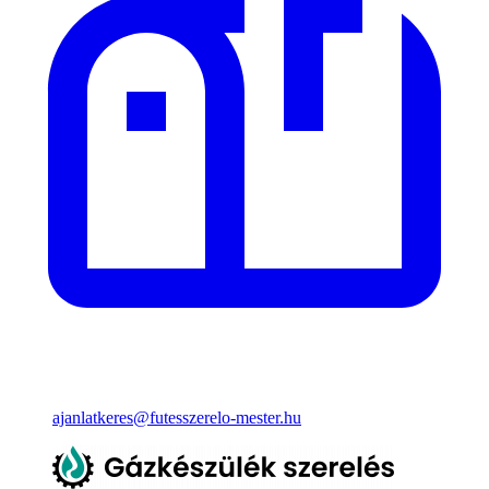
ajanlatkeres@futesszerelo-mester.hu