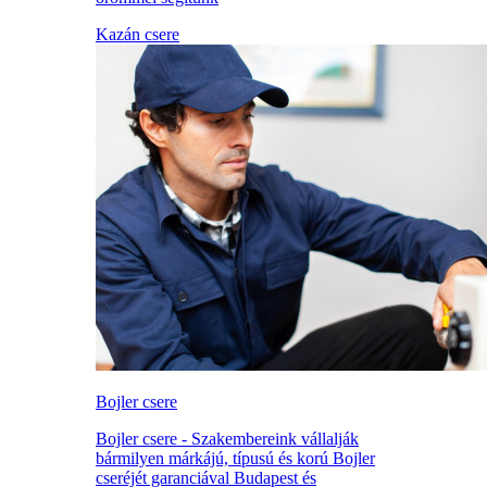
Kazán csere
Bojler csere
Bojler csere - Szakembereink vállalják
bármilyen márkájú, típusú és korú Bojler
cseréjét garanciával Budapest és