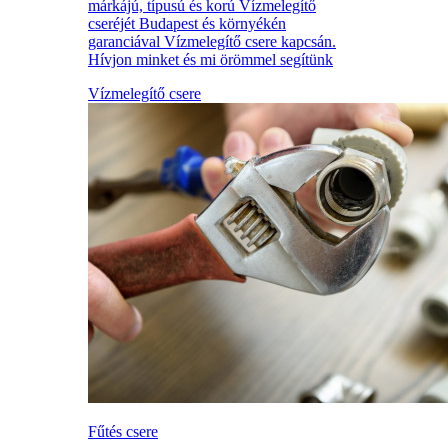
márkájú, típusú és korú Vízmelegítő
cseréjét Budapest és környékén
garanciával Vízmelegítő csere kapcsán.
Hívjon minket és mi örömmel segítünk
Vízmelegítő csere
Fűtés csere