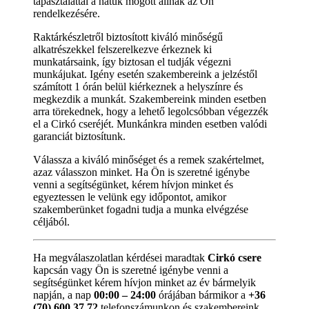
tapasztalattal a hátuk mögött állnak az Ön
rendelkezésére.
Raktárkészletről biztosított kiváló minőségű
alkatrészekkel felszerelkezve érkeznek ki
munkatársaink, így biztosan el tudják végezni
munkájukat. Igény esetén szakembereink a jelzéstől
számított 1 órán belül kiérkeznek a helyszínre és
megkezdik a munkát. Szakembereink minden esetben
arra törekednek, hogy a lehető legolcsóbban végezzék
el a Cirkó cseréjét. Munkánkra minden esetben valódi
garanciát biztosítunk.
Válassza a kiváló minőséget és a remek szakértelmet,
azaz válasszon minket. Ha Ön is szeretné igénybe
venni a segítségünket, kérem hívjon minket és
egyeztessen le velünk egy időpontot, amikor
szakemberünket fogadni tudja a munka elvégzése
céljából.
Ha megválaszolatlan kérdései maradtak
Cirkó csere
kapcsán vagy Ön is szeretné igénybe venni a
segítségünket kérem hívjon minket az év bármelyik
napján, a nap
00:00 – 24:00
órájában bármikor a
+36
(70) 600 37 72
telefonszámunkon és szakembereink