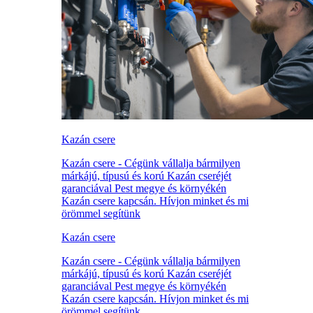
Kazán csere
Kazán csere - Cégünk vállalja bármilyen
márkájú, típusú és korú Kazán cseréjét
garanciával Pest megye és környékén
Kazán csere kapcsán. Hívjon minket és mi
örömmel segítünk
Kazán csere
Kazán csere - Cégünk vállalja bármilyen
márkájú, típusú és korú Kazán cseréjét
garanciával Pest megye és környékén
Kazán csere kapcsán. Hívjon minket és mi
örömmel segítünk