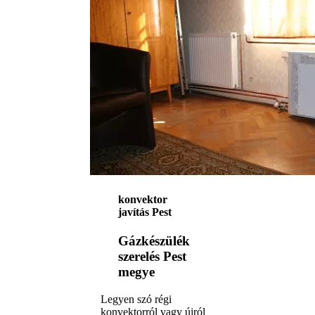
konvektor
javítás Pest
Gázkészülék
szerelés Pest
megye
Legyen szó régi
konvektorról vagy újról