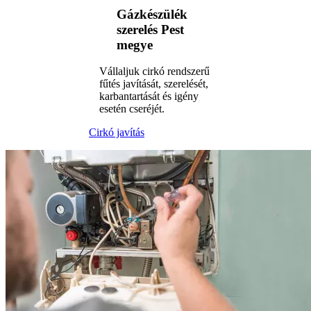
Gázkészülék
szerelés Pest
megye
Vállaljuk cirkó rendszerű
fűtés javítását, szerelését,
karbantartását és igény
esetén cseréjét.
Cirkó javítás