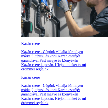
Kazán csere
Kazán csere - Cégünk vállalja bármilyen
márkájú, típusú és korú Kazán cseréjét
garanciával Pest megye és környékén
Kazán csere kapcsán. Hívjon minket és mi
örömmel segítünk
Kazán csere
Kazán csere - Cégünk vállalja bármilyen
márkájú, típusú és korú Kazán cseréjét
garanciával Pest megye és környékén
Kazán csere kapcsán. Hívjon minket és mi
örömmel segítünk