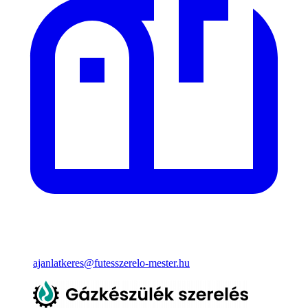
ajanlatkeres@futesszerelo-mester.hu