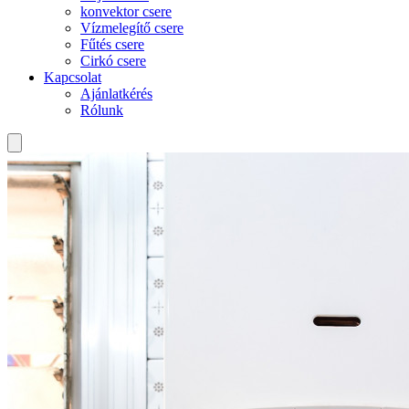
konvektor csere
Vízmelegítő csere
Fűtés csere
Cirkó csere
Kapcsolat
Ajánlatkérés
Rólunk