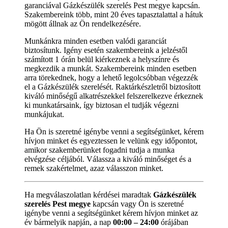
garanciával Gázkészülék szerelés Pest megye kapcsán.
Szakembereink több, mint 20 éves tapasztalattal a hátuk
mögött állnak az Ön rendelkezésére.
Munkánkra minden esetben valódi garanciát
biztosítunk. Igény esetén szakembereink a jelzéstől
számított 1 órán belül kiérkeznek a helyszínre és
megkezdik a munkát. Szakembereink minden esetben
arra törekednek, hogy a lehető legolcsóbban végezzék
el a Gázkészülék szerelését. Raktárkészletről biztosított
kiváló minőségű alkatrészekkel felszerelkezve érkeznek
ki munkatársaink, így biztosan el tudják végezni
munkájukat.
Ha Ön is szeretné igénybe venni a segítségünket, kérem
hívjon minket és egyeztessen le velünk egy időpontot,
amikor szakemberünket fogadni tudja a munka
elvégzése céljából. Válassza a kiváló minőséget és a
remek szakértelmet, azaz válasszon minket.
Ha megválaszolatlan kérdései maradtak
Gázkészülék
szerelés Pest megye
kapcsán vagy Ön is szeretné
igénybe venni a segítségünket kérem hívjon minket az
év bármelyik napján, a nap
00:00 – 24:00
órájában