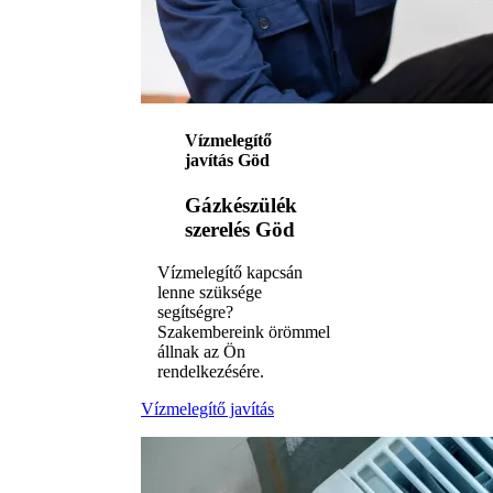
Vízmelegítő
javítás Göd
Gázkészülék
szerelés Göd
Vízmelegítő kapcsán
lenne szüksége
segítségre?
Szakembereink örömmel
állnak az Ön
rendelkezésére.
Vízmelegítő javítás