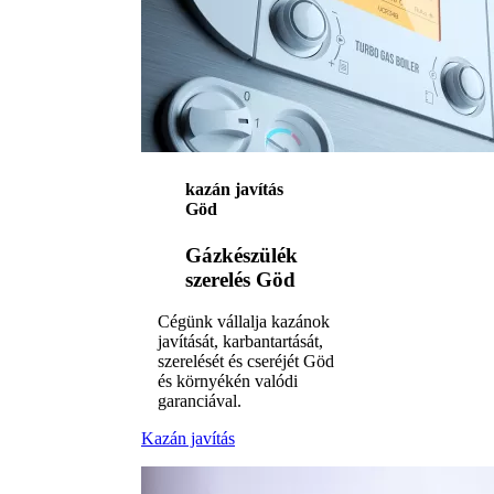
kazán javítás
Göd
Gázkészülék
szerelés Göd
Cégünk vállalja kazánok
javítását, karbantartását,
szerelését és cseréjét Göd
és környékén valódi
garanciával.
Kazán javítás