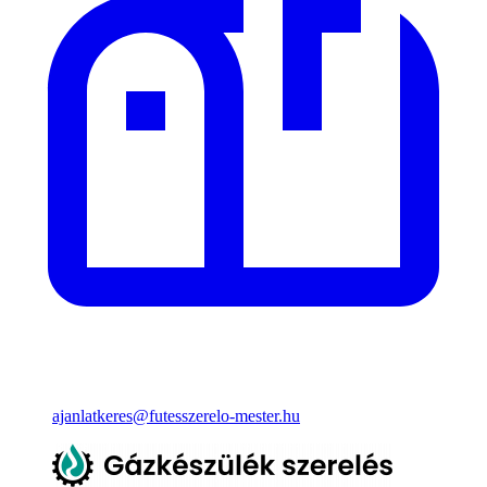
ajanlatkeres@futesszerelo-mester.hu