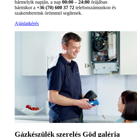
bármelyik napján, a nap
00:00 – 24:00
órájában
bármikor a
+36 (70) 600 37 72
telefonszámunkon és
szakembereink örömmel segítenek.
Ajánlatkérés
Gázkészülék szerelés Göd galéria