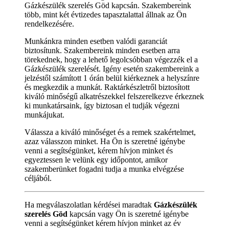
Gázkészülék szerelés Göd kapcsán. Szakembereink
több, mint két évtizedes tapasztalattal állnak az Ön
rendelkezésére.
Munkánkra minden esetben valódi garanciát
biztosítunk. Szakembereink minden esetben arra
törekednek, hogy a lehető legolcsóbban végezzék el a
Gázkészülék szerelését. Igény esetén szakembereink a
jelzéstől számított 1 órán belül kiérkeznek a helyszínre
és megkezdik a munkát. Raktárkészletről biztosított
kiváló minőségű alkatrészekkel felszerelkezve érkeznek
ki munkatársaink, így biztosan el tudják végezni
munkájukat.
Válassza a kiváló minőséget és a remek szakértelmet,
azaz válasszon minket. Ha Ön is szeretné igénybe
venni a segítségünket, kérem hívjon minket és
egyeztessen le velünk egy időpontot, amikor
szakemberünket fogadni tudja a munka elvégzése
céljából.
Ha megválaszolatlan kérdései maradtak
Gázkészülék
szerelés Göd
kapcsán vagy Ön is szeretné igénybe
venni a segítségünket kérem hívjon minket az év