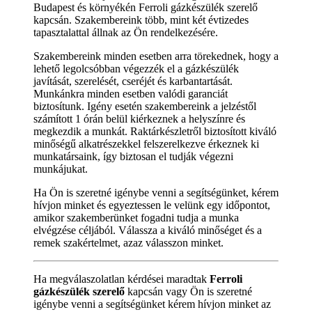
Budapest és környékén Ferroli gázkészülék szerelő
kapcsán. Szakembereink több, mint két évtizedes
tapasztalattal állnak az Ön rendelkezésére.
Szakembereink minden esetben arra törekednek, hogy a
lehető legolcsóbban végezzék el a gázkészülék
javítását, szerelését, cseréjét és karbantartását.
Munkánkra minden esetben valódi garanciát
biztosítunk. Igény esetén szakembereink a jelzéstől
számított 1 órán belül kiérkeznek a helyszínre és
megkezdik a munkát. Raktárkészletről biztosított kiváló
minőségű alkatrészekkel felszerelkezve érkeznek ki
munkatársaink, így biztosan el tudják végezni
munkájukat.
Ha Ön is szeretné igénybe venni a segítségünket, kérem
hívjon minket és egyeztessen le velünk egy időpontot,
amikor szakemberünket fogadni tudja a munka
elvégzése céljából. Válassza a kiváló minőséget és a
remek szakértelmet, azaz válasszon minket.
Ha megválaszolatlan kérdései maradtak
Ferroli
gázkészülék szerelő
kapcsán vagy Ön is szeretné
igénybe venni a segítségünket kérem hívjon minket az