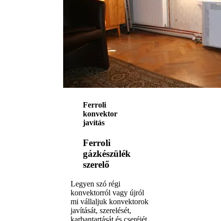
Ferroli
konvektor
javítás
Ferroli
gázkészülék
szerelő
Legyen szó régi
konvektorról vagy újról
mi vállaljuk konvektorok
javítását, szerelését,
karbantartását és cseréjét.