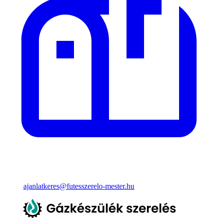
ajanlatkeres@futesszerelo-mester.hu