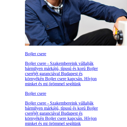
Bojler csere
Bojler csere - Szakembereink vállalják
bármilyen márkájú, típusú és korú Bojler
cseréjét garanciával Budapest és
környékén Bojler csere kapcsán. Hívjon
minket és mi örömmel segítünk
Bojler csere
Bojler csere - Szakembereink vállalják
bármilyen márkájú, típusú és korú Bojler
cseréjét garanciával Budapest és
környékén Bojler csere kapcsán. Hívjon
minket és mi örömmel segítünk