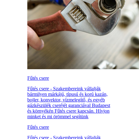
Fűtés csere
Fűtés csere - Szakembereink vállalják
bármilyen márkájú, típusú és korú kazán,
bojler, konvektor, vízmelegítő, és egyéb
gázkészülék cseréjét garanciával Budapest
és környékén Fűtés csere kapcsán. Hívjon
minket és mi örömmel segítünk
Fűtés csere
Fűtés csere - Szakembereink vállalják