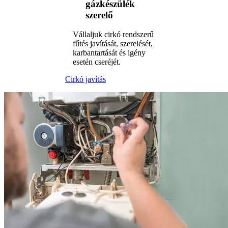
gázkészülék
szerelő
Vállaljuk cirkó rendszerű
fűtés javítását, szerelését,
karbantartását és igény
esetén cseréjét.
Cirkó javítás