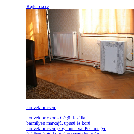
Bojler csere
konvektor csere
konvektor csere - Cégünk vállalja
bármilyen márkájú, típusú és korú
konvektor cseréjét garanciával Pest megye
és környékén konvektor csere kapcsán.