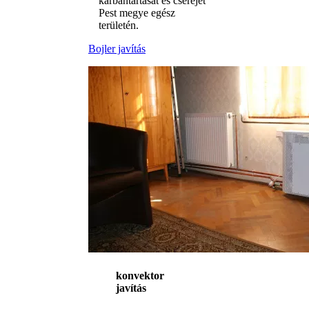
karbantartását és cseréjét
Pest megye egész
területén.
Bojler javítás
konvektor
javítás