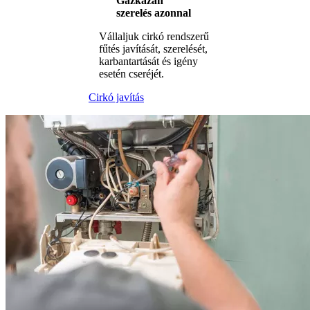
Gázkazán
szerelés azonnal
Vállaljuk cirkó rendszerű
fűtés javítását, szerelését,
karbantartását és igény
esetén cseréjét.
Cirkó javítás