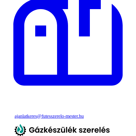
ajanlatkeres@futesszerelo-mester.hu