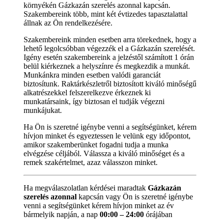
környékén Gázkazán szerelés azonnal kapcsán.
Szakembereink több, mint két évtizedes tapasztalattal
állnak az Ön rendelkezésére.
Szakembereink minden esetben arra törekednek, hogy a
lehető legolcsóbban végezzék el a Gázkazán szerelését.
Igény esetén szakembereink a jelzéstől számított 1 órán
belül kiérkeznek a helyszínre és megkezdik a munkát.
Munkánkra minden esetben valódi garanciát
biztosítunk. Raktárkészletről biztosított kiváló minőségű
alkatrészekkel felszerelkezve érkeznek ki
munkatársaink, így biztosan el tudják végezni
munkájukat.
Ha Ön is szeretné igénybe venni a segítségünket, kérem
hívjon minket és egyeztessen le velünk egy időpontot,
amikor szakemberünket fogadni tudja a munka
elvégzése céljából. Válassza a kiváló minőséget és a
remek szakértelmet, azaz válasszon minket.
Ha megválaszolatlan kérdései maradtak
Gázkazán
szerelés azonnal
kapcsán vagy Ön is szeretné igénybe
venni a segítségünket kérem hívjon minket az év
bármelyik napján, a nap
00:00 – 24:00
órájában