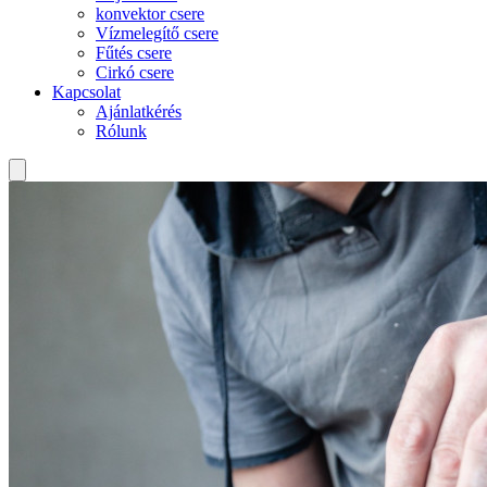
konvektor csere
Vízmelegítő csere
Fűtés csere
Cirkó csere
Kapcsolat
Ajánlatkérés
Rólunk