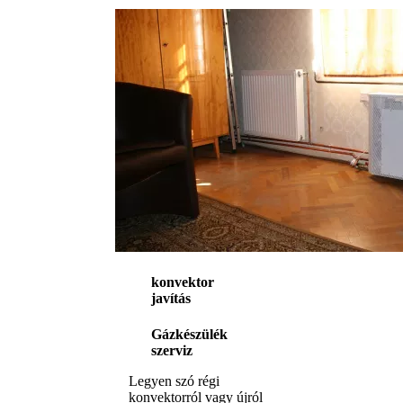
konvektor
javítás
Gázkészülék
szerviz
Legyen szó régi
konvektorról vagy újról