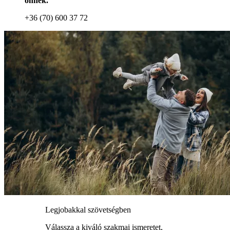
önnek.
+36 (70) 600 37 72
Legjobakkal szövetségben
Válassza a kiváló szakmai ismeretet,