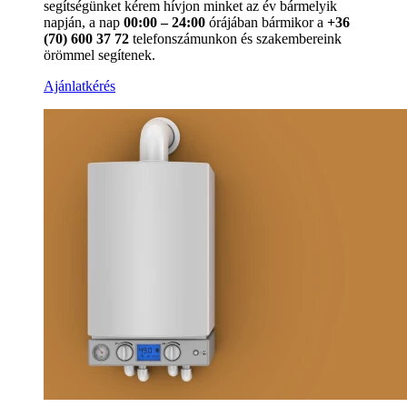
segítségünket kérem hívjon minket az év bármelyik
napján, a nap
00:00 – 24:00
órájában bármikor a
+36
(70) 600 37 72
telefonszámunkon és szakembereink
örömmel segítenek.
Ajánlatkérés