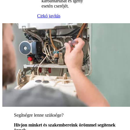
karbantartását és igény
esetén cseréjét.
Cirkó javítás
Segítségre lenne szüksége?
Hívjon minket és szakembereink örömmel segítenek