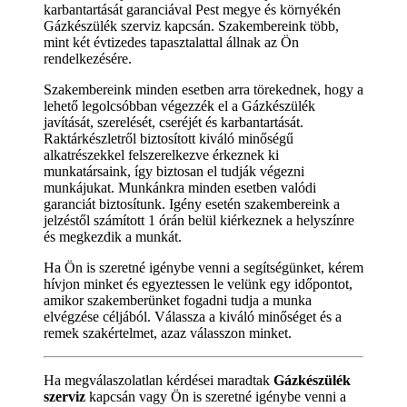
karbantartását garanciával Pest megye és környékén
Gázkészülék szerviz kapcsán. Szakembereink több,
mint két évtizedes tapasztalattal állnak az Ön
rendelkezésére.
Szakembereink minden esetben arra törekednek, hogy a
lehető legolcsóbban végezzék el a Gázkészülék
javítását, szerelését, cseréjét és karbantartását.
Raktárkészletről biztosított kiváló minőségű
alkatrészekkel felszerelkezve érkeznek ki
munkatársaink, így biztosan el tudják végezni
munkájukat. Munkánkra minden esetben valódi
garanciát biztosítunk. Igény esetén szakembereink a
jelzéstől számított 1 órán belül kiérkeznek a helyszínre
és megkezdik a munkát.
Ha Ön is szeretné igénybe venni a segítségünket, kérem
hívjon minket és egyeztessen le velünk egy időpontot,
amikor szakemberünket fogadni tudja a munka
elvégzése céljából. Válassza a kiváló minőséget és a
remek szakértelmet, azaz válasszon minket.
Ha megválaszolatlan kérdései maradtak
Gázkészülék
szerviz
kapcsán vagy Ön is szeretné igénybe venni a