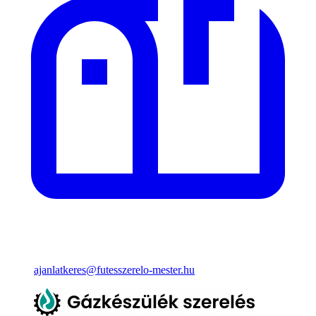
ajanlatkeres@futesszerelo-mester.hu