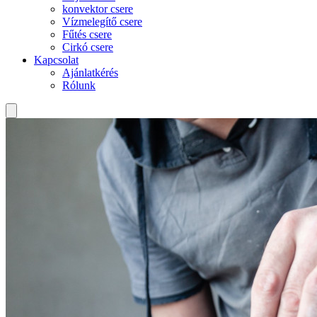
konvektor csere
Vízmelegítő csere
Fűtés csere
Cirkó csere
Kapcsolat
Ajánlatkérés
Rólunk