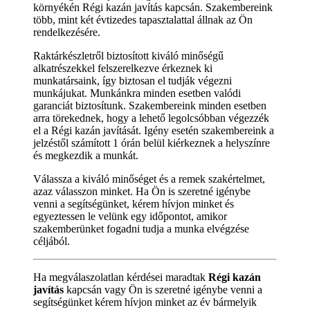
környékén Régi kazán javítás kapcsán. Szakembereink
több, mint két évtizedes tapasztalattal állnak az Ön
rendelkezésére.
Raktárkészletről biztosított kiváló minőségű
alkatrészekkel felszerelkezve érkeznek ki
munkatársaink, így biztosan el tudják végezni
munkájukat. Munkánkra minden esetben valódi
garanciát biztosítunk. Szakembereink minden esetben
arra törekednek, hogy a lehető legolcsóbban végezzék
el a Régi kazán javítását. Igény esetén szakembereink a
jelzéstől számított 1 órán belül kiérkeznek a helyszínre
és megkezdik a munkát.
Válassza a kiváló minőséget és a remek szakértelmet,
azaz válasszon minket. Ha Ön is szeretné igénybe
venni a segítségünket, kérem hívjon minket és
egyeztessen le velünk egy időpontot, amikor
szakemberünket fogadni tudja a munka elvégzése
céljából.
Ha megválaszolatlan kérdései maradtak
Régi kazán
javítás
kapcsán vagy Ön is szeretné igénybe venni a
segítségünket kérem hívjon minket az év bármelyik