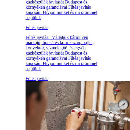
gázkészülék javítását Budapest és
környékén garanciával Fűtés javítás
kapcsán. Hívjon minket és mi örömmel
segítünk
Fűtés javítás
Fűtés javítás - Vállaljuk bármilyen
márkájú, típusú és korú kazán, bojler,
konvektor, vízmelegítő, és egyéb
gázkészülék javítását Budapest és
környékén garanciával Fűtés javítás
kapcsán. Hívjon minket és mi örömmel
segítünk
Fűtés javítás