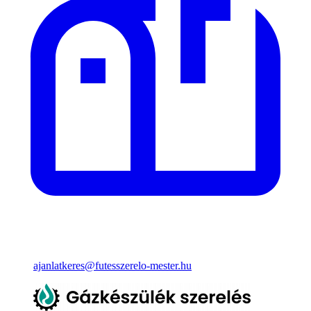
ajanlatkeres@futesszerelo-mester.hu