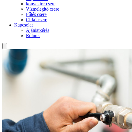
konvektor csere
Vízmelegítő csere
Fűtés csere
Cirkó csere
Kapcsolat
Ajánlatkérés
Rólunk