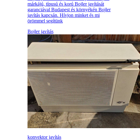
márkájú, típusú és korú Bojler javítását
garanciával Budapest és környékén Bojler
javítás kapcsán. Hívjon minket és mi
örömmel segítünk
Bojler javítás
konvektor javítás