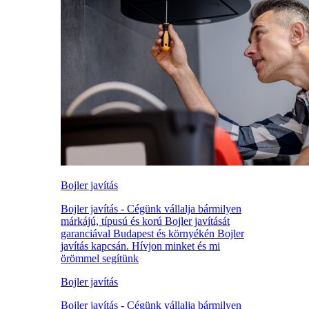
Bojler javítás
Bojler javítás - Cégünk vállalja bármilyen
márkájú, típusú és korú Bojler javítását
garanciával Budapest és környékén Bojler
javítás kapcsán. Hívjon minket és mi
örömmel segítünk
Bojler javítás
Bojler javítás - Cégünk vállalja bármilyen